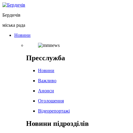
Перейти
до
Бердичів
вмісту
міська рада
Новини
Пресслужба
Новини
Важливо
Анонси
Оголошення
Відеорепортажі
Новини підрозділів