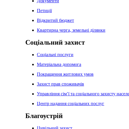
Документи
Петиції
Відкритий бюджет
Квартирна черга, земельні ділянки
Соціальний захист
Соціальні послуги
Матеріальна допомога
Покращення житлових умов
Захист прав споживачів
Управління сім’ї та соціального захисту насел
Центр надання соціальних послуг
Благоустрій
Цивільний захист