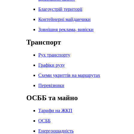
Благоустрій території
Контейнерні майданчики
Зовнішня реклама, вивіски
Транспорт
Рух транспорту
Графіки руху
Схеми укриттів на маршрутах
Перевізники
ОСББ та майно
Тарифи на ЖКП
ОСББ
Енергоощадність