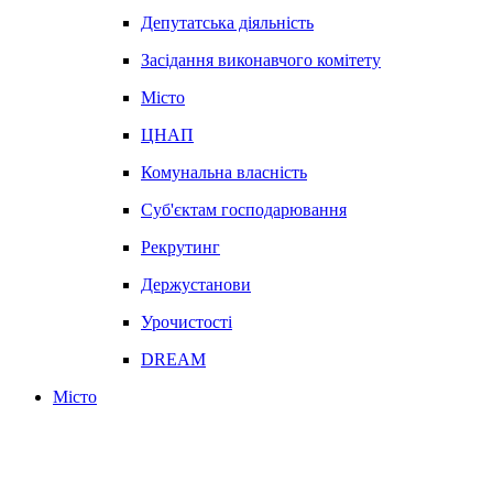
Депутатська діяльність
Засідання виконавчого комітету
Місто
ЦНАП
Комунальна власність
Суб'єктам господарювання
Рекрутинг
Держустанови
Урочистості
DREAM
Місто