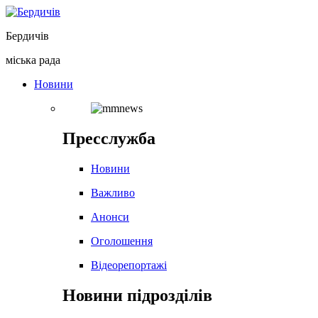
Перейти
до
Бердичів
вмісту
міська рада
Новини
Пресслужба
Новини
Важливо
Анонси
Оголошення
Відеорепортажі
Новини підрозділів