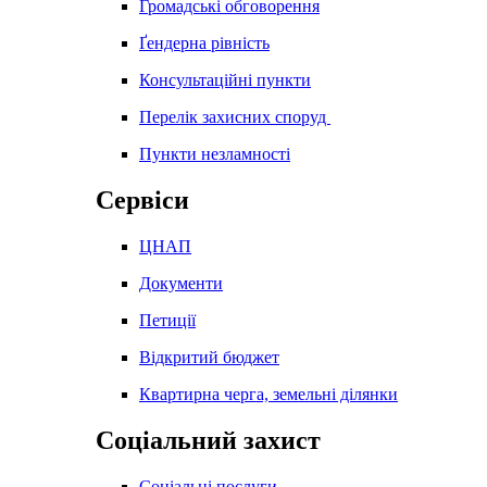
Громадські обговорення
Ґендерна рівність
Консультаційні пункти
Перелік захисних споруд
Пункти незламності
Сервіси
ЦНАП
Документи
Петиції
Відкритий бюджет
Квартирна черга, земельні ділянки
Соціальний захист
Соціальні послуги