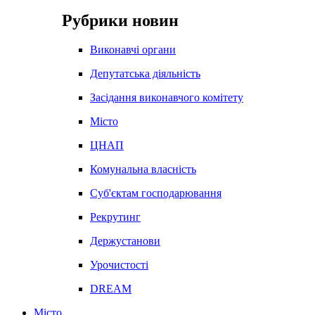
Рубрики новин
Виконавчі органи
Депутатська діяльність
Засідання виконавчого комітету
Місто
ЦНАП
Комунальна власність
Суб'єктам господарювання
Рекрутинг
Держустанови
Урочистості
DREAM
Місто