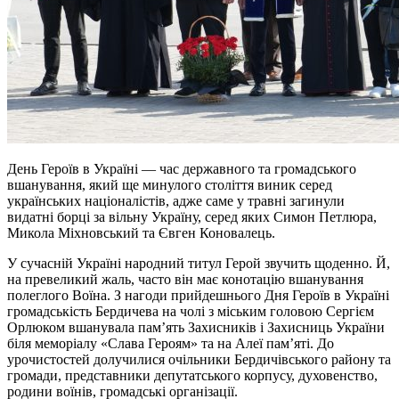
День Героїв в Україні — час державного та громадського
вшанування, який ще минулого століття виник серед
українських націоналістів, адже саме у травні загинули
видатні борці за вільну Україну, серед яких Симон Петлюра,
Микола Міхновський та Євген Коновалець.
У сучасній Україні народний титул Герой звучить щоденно. Й,
на превеликий жаль, часто він має конотацію вшанування
полеглого Воїна. З нагоди прийдешнього Дня Героїв в Україні
громадськість Бердичева на чолі з міським головою Сергієм
Орлюком вшанувала пам’ять Захисників і Захисниць України
біля меморіалу «Слава Героям» та на Алеї пам’яті. До
урочистостей долучилися очільники Бердичівського району та
громади, представники депутатського корпусу, духовенство,
родини воїнів, громадські організації.