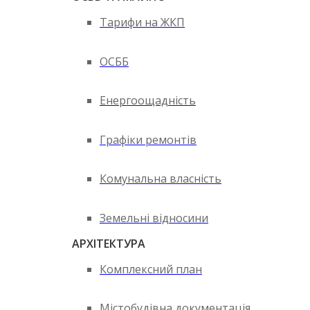
Тарифи на ЖКП
ОСББ
Енергоощадність
Графіки ремонтів
Комунальна власність
Земельні відносини
АРХІТЕКТУРА
Комплексний план
Містобудівна документація