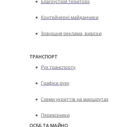
Благоустрій території
Контейнерні майданчики
Зовнішня реклама, вивіски
ТРАНСПОРТ
Рух транспорту
Графіки руху
Схеми укриттів на маршрутах
Перевізники
ОСББ ТА МАЙНО