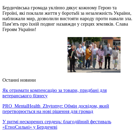
Бердичівська громада уклінно дякує кожному Герою та
Героїні, які поклали життя у боротьбі за незалежність України,
наближали мир, дозволили вистояти народу проти навали зла.
Пам’ять про їхній подвиг назавжди у серцях земляків. Слава
Героям України!
Останні новини
Як отримати компенсацію за товари, придбані для
ветеранського бізнесу
PRO_MentalHealth_Zhytomyr: Обмін досвідом, який
перетворюється на нові рішення для громад
У ритмі нескорених сердець: благодійний фестиваль
«ЕтноСильні» у Бердичеві