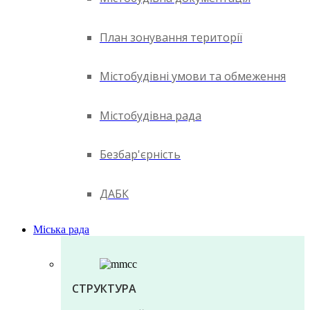
План зонування території
Містобудівні умови та обмеження
Містобудівна рада
Безбар'єрність
ДАБК
Міська рада
СТРУКТУРА