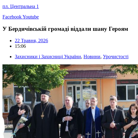
пл. Центральна 1
Facebook
Youtube
У Бердичівській громаді віддали шану Героям
22 Травня, 2026
15:06
Захисники і Захисниці України
,
Новини
,
Урочистості