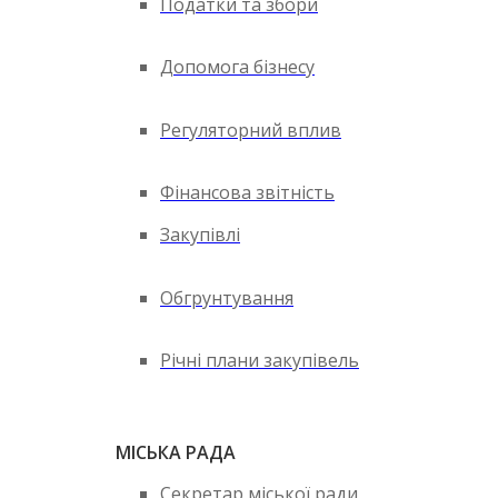
Податки та збори
Допомога бізнесу
Регуляторний вплив
Фінансова звітність
Закупівлі
Обгрунтування
Річні плани закупівель
МІСЬКА РАДА
Секретар міської ради