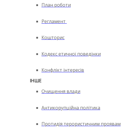
План роботи
Регламент
Кошторис
Кодекс етичної поведінки
Конфлікт інтересів
ІНШЕ
Очищення влади
Антикорупційна політика
Протидія терористичним проявам