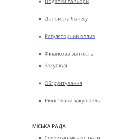
Податки та збори
Допомога бізнесу
Регуляторний вплив
Фінансова звітність
Закупівлі
Обгрунтування
Річні плани закупівель
МІСЬКА РАДА
Секретар міської ради