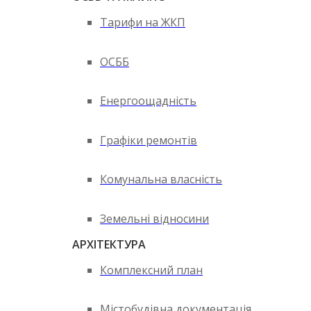
Тарифи на ЖКП
ОСББ
Енергоощадність
Графіки ремонтів
Комунальна власність
Земельні відносини
АРХІТЕКТУРА
Комплексний план
Містобудівна документація