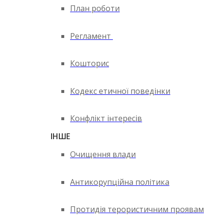
План роботи
Регламент
Кошторис
Кодекс етичної поведінки
Конфлікт інтересів
ІНШЕ
Очищення влади
Антикорупційна політика
Протидія терористичним проявам