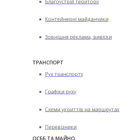
Благоустрій території
Контейнерні майданчики
Зовнішня реклама, вивіски
ТРАНСПОРТ
Рух транспорту
Графіки руху
Схеми укриттів на маршрутах
Перевізники
ОСББ ТА МАЙНО