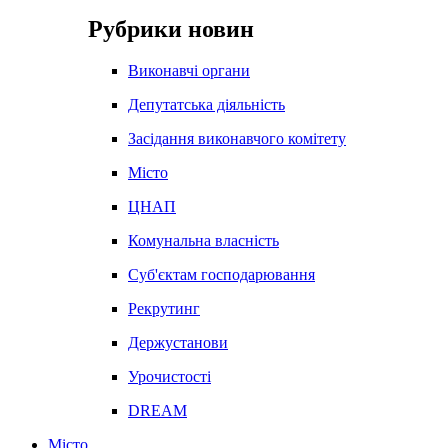
Рубрики новин
Виконавчі органи
Депутатська діяльність
Засідання виконавчого комітету
Місто
ЦНАП
Комунальна власність
Суб'єктам господарювання
Рекрутинг
Держустанови
Урочистості
DREAM
Місто