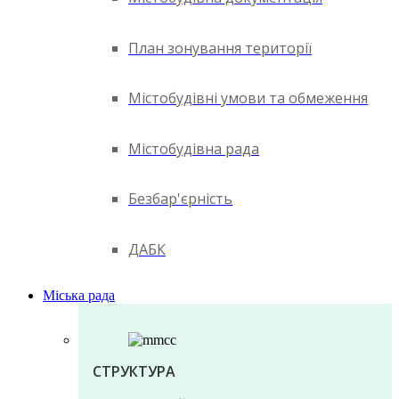
План зонування території
Містобудівні умови та обмеження
Містобудівна рада
Безбар'єрність
ДАБК
Міська рада
СТРУКТУРА