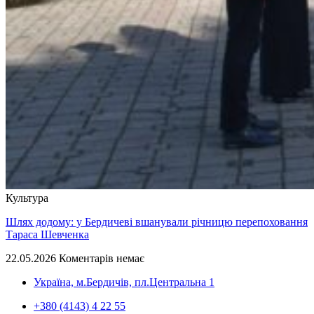
Культура
Шлях додому: у Бердичеві вшанували річницю перепоховання
Тараса Шевченка
22.05.2026
Коментарів немає
Україна, м.Бердичів, пл.Центральна 1
+380 (4143) 4 22 55