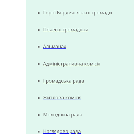
Герої Бердичівської громади
Почесні громадяни
Альманах
Адміністративна комісія
Громадська рада
Житлова комісія
Молодіжна рада
Наглядова рада