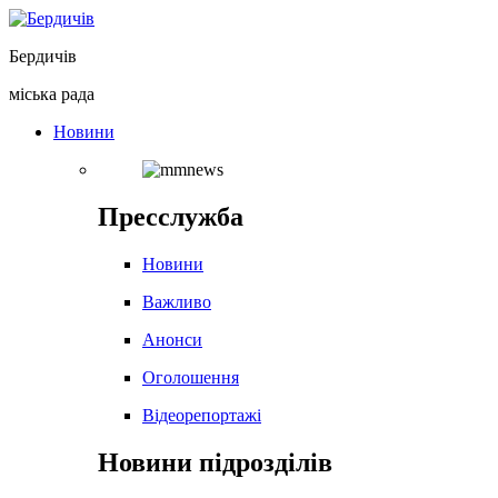
Перейти
до
Бердичів
вмісту
міська рада
Новини
Пресслужба
Новини
Важливо
Анонси
Оголошення
Відеорепортажі
Новини підрозділів