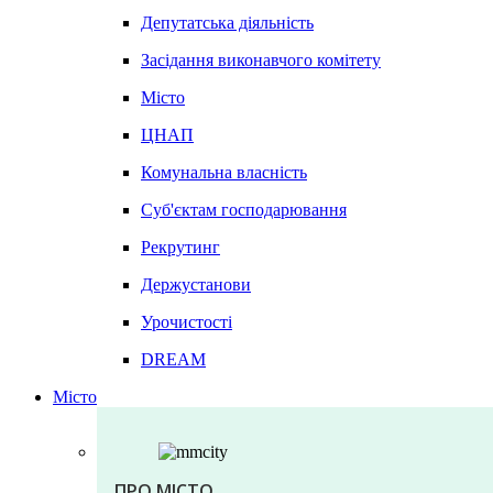
Депутатська діяльність
Засідання виконавчого комітету
Місто
ЦНАП
Комунальна власність
Суб'єктам господарювання
Рекрутинг
Держустанови
Урочистості
DREAM
Місто
ПРО МІСТО