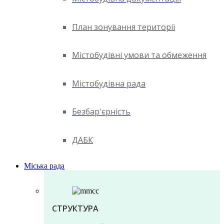
План зонування території
Містобудівні умови та обмеження
Містобудівна рада
Безбар'єрність
ДАБК
Міська рада
СТРУКТУРА