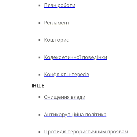
План роботи
Регламент
Кошторис
Кодекс етичної поведінки
Конфлікт інтересів
ІНШЕ
Очищення влади
Антикорупційна політика
Протидія терористичним проявам