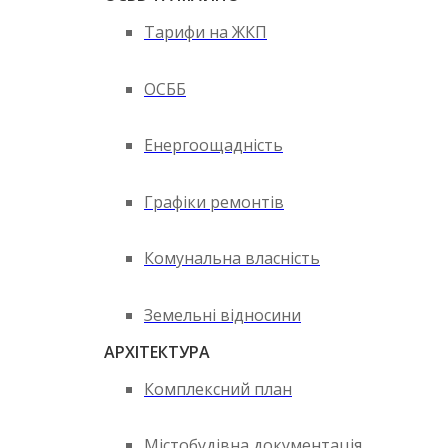
Тарифи на ЖКП
ОСББ
Енергоощадність
Графіки ремонтів
Комунальна власність
Земельні відносини
АРХІТЕКТУРА
Комплексний план
Містобудівна документація