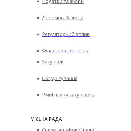
Податки та збори
Допомога бізнесу
Регуляторний вплив
Фінансова звітність
Закупівлі
Обгрунтування
Річні плани закупівель
МІСЬКА РАДА
Секретар міської ради