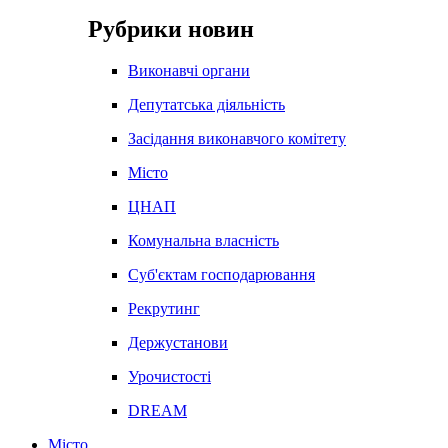
Рубрики новин
Виконавчі органи
Депутатська діяльність
Засідання виконавчого комітету
Місто
ЦНАП
Комунальна власність
Суб'єктам господарювання
Рекрутинг
Держустанови
Урочистості
DREAM
Місто