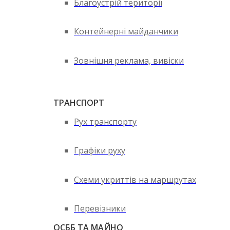
Благоустрій території
Контейнерні майданчики
Зовнішня реклама, вивіски
ТРАНСПОРТ
Рух транспорту
Графіки руху
Схеми укриттів на маршрутах
Перевізники
ОСББ ТА МАЙНО