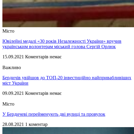
Місто
Ювілейні медалі «30 років Незалежності України» вручив
українським волонтерам міський голова Сергій Орлюк
15.09.2021
Коментарів немає
Важливо
Бердичів увійшов до ТОП-20 інвестиційно найпривабливіших
міст України
09.09.2021
Коментарів немає
Місто
У Бердичеві перейменують дві вулиці та провулок
28.08.2021
1 коментар