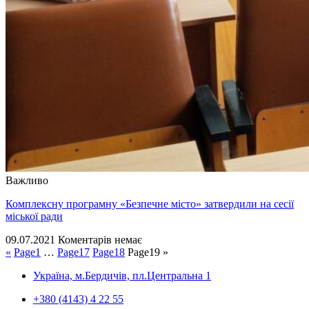
Важливо
Комплексну програмну «Безпечне місто» затвердили на сесії
міської ради
09.07.2021
Коментарів немає
«
Page
1
…
Page
17
Page
18
Page
19
»
Україна, м.Бердичів, пл.Центральна 1
+380 (4143) 4 22 55