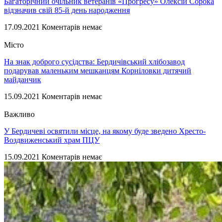
Багаторічний очільник ветеранів «Прогресу» Олексій Сорока
відзначив свій 85-й день народження
17.09.2021
Коментарів немає
Місто
На знак доброго сусідства: Бердичівський хлібозавод
подарував маленьким мешканцям Корніловки дитячий
майданчик
15.09.2021
Коментарів немає
Важливо
У Бердичеві освятили місце, на якому буде зведено Хресто-
Воздвиженський храм ПЦУ
15.09.2021
Коментарів немає