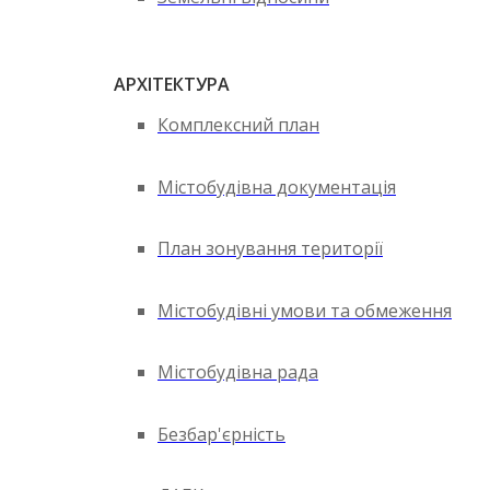
АРХІТЕКТУРА
Комплексний план
Містобудівна документація
План зонування території
Містобудівні умови та обмеження
Містобудівна рада
Безбар'єрність