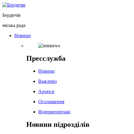
Перейти
до
Бердичів
вмісту
міська рада
Новини
Пресслужба
Новини
Важливо
Анонси
Оголошення
Відеорепортажі
Новини підрозділів