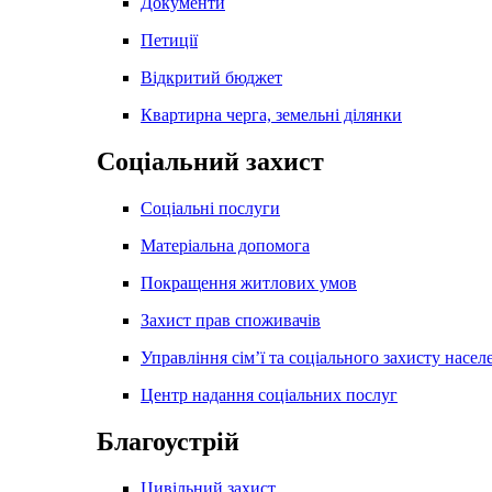
Документи
Петиції
Відкритий бюджет
Квартирна черга, земельні ділянки
Соціальний захист
Соціальні послуги
Матеріальна допомога
Покращення житлових умов
Захист прав споживачів
Управління сім’ї та соціального захисту насел
Центр надання соціальних послуг
Благоустрій
Цивільний захист