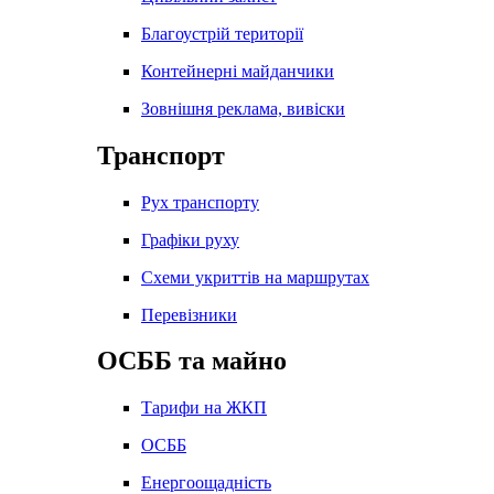
Благоустрій території
Контейнерні майданчики
Зовнішня реклама, вивіски
Транспорт
Рух транспорту
Графіки руху
Схеми укриттів на маршрутах
Перевізники
ОСББ та майно
Тарифи на ЖКП
ОСББ
Енергоощадність